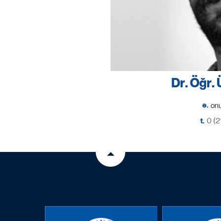
Dr. Öğr.
e.
t.
0 (2