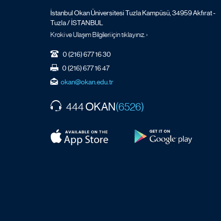
İstanbul Okan Üniversitesi Tuzla Kampüsü, 34959 Akfırat -
Tuzla / İSTANBUL
Kroki ve Ulaşım Bilgileri için tıklayınız. ›
0 (216) 677 16 30
0 (216) 677 16 47
okan@okan.edu.tr
OKAN
444
(6526)