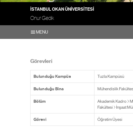
İSTANBUL OKAN ÜNIVERSITESI
Onur Gedik
MENU
Görevleri
Bulunduğu Kampüs
Tuzla Kampüsü
Bulunduğu Bina
Mühendislik Fakültes
Bölüm
Akademik Kadro
M
Fakültesi
İnşaat Mü
Görevi
Öğretim Üyesi