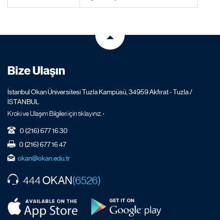
Bize Ulaşın
İstanbul Okan Üniversitesi Tuzla Kampüsü, 34959 Akfırat - Tuzla /
İSTANBUL
Kroki ve Ulaşım Bilgileri için tıklayınız. ›
0 (216) 677 16 30
0 (216) 677 16 47
okan@okan.edu.tr
OKAN
444
(6526)