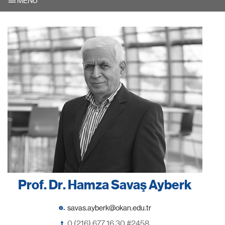
MENU
Prof. Dr. Hamza Savaş Ayberk
e.
t.
0 (216) 677 16 30 #2458