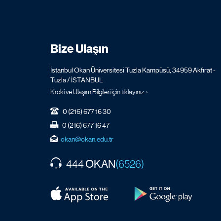
Bize Ulaşın
İstanbul Okan Üniversitesi Tuzla Kampüsü, 34959 Akfırat -
Tuzla / İSTANBUL
Kroki ve Ulaşım Bilgileri için tıklayınız. ›
0 (216) 677 16 30
0 (216) 677 16 47
okan@okan.edu.tr
OKAN
444
(6526)