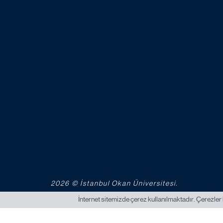
2026 © İstanbul Okan Üniversitesi.
İnternet sitemizde çerez kullanılmaktadır. Çerezler 