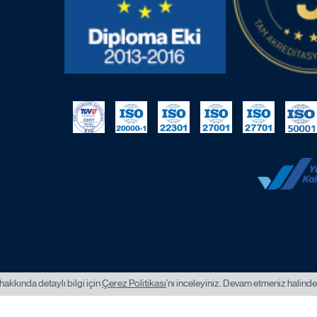
hakkında detaylı bilgi için
Çerez Politikası
’nı inceleyiniz. Devam etmeniz halinde