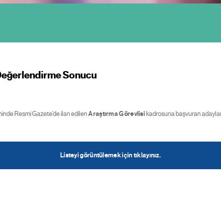
n Değerlendirme Sonucu
hinde Resmi Gazete’de ilan edilen
Araştırma Görevlisi
kadrosuna başvuran adayları
Listeyi görüntülemek için tıklayınız.