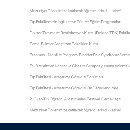
Mezuniyet Törenimize katılacak öğrencilerin dikkatine!
Tıp Fakültemizin İngilizce ve Türkçe Eğitim Programları...
Doktor Travma ve Resüsitasyon Kursu (Doktor-TRK) Fakülte
Temel Bilimler Araştırma Teknikleri Kursu
Erasmus+ Mobilite Programı Bladder Pain Syndrome Semin
Fakültemizden Kanser ve Obezite Sempozyumuna Anlamlı K
Tıp Fakültesi - Araştırma Görevlisi Sonuçları
Tıp Fakültesi - Araştırma Görevlisi Ön Değerlendirme...
2. Okan Tıp Öğrenci Araştırmaları Festivali Gerçekleşti
Mezuniyet Törenimize katılacak öğrencilerin dikkatine!