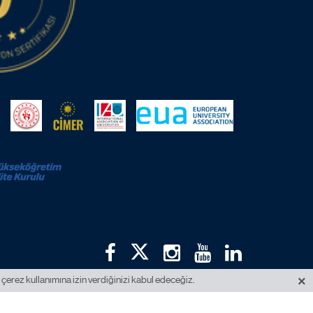
×
 çerez kullanımına izin verdiğinizi kabul edeceğiz.