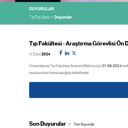
DUYURULAR
Tıp Fakültesi
Duyurular
Tıp Fakültesi - Araştırma Görevlisi Ö
17 Eylül
2024
Üniversitemiz Tıp Fakültesi Anatomi Bölümü için
27.08.2024
tari
kazananların listesi aşağıda belirtilmiştir.
Son Duyurular
Tüm Duyurular