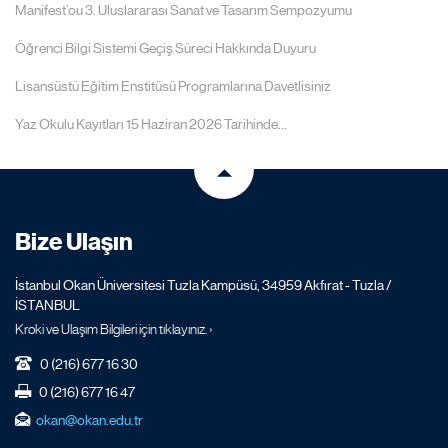
Manifest’ou 3. Uluslararası Sanat ve Tasarım Sempozyumu
Öğrenci Bilgi Sistemi Geçiş Süreci Hakkında Duyuru
Lisansüstü Eğitim Enstitüsü Programlarına Davetlisiniz
Yaz Okulu Kayıtları 15 Haziran 2026 Tarihinde...
Bize Ulaşın
İstanbul Okan Üniversitesi Tuzla Kampüsü, 34959 Akfırat - Tuzla /
İSTANBUL
Kroki ve Ulaşım Bilgileri için tıklayınız. ›
0 (216) 677 16 30
0 (216) 677 16 47
okan@okan.edu.tr