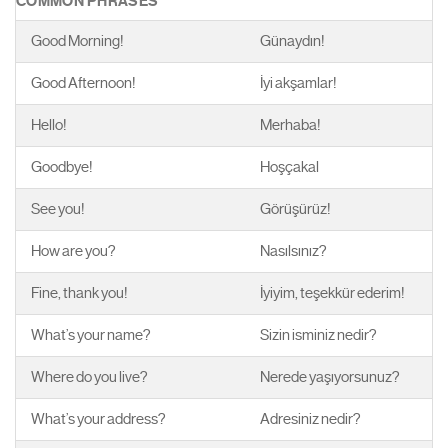
COMMON PHRASES
Good Morning!
Günaydın!
Good Afternoon!
İyi akşamlar!
Hello!
Merhaba!
Goodbye!
Hoşçakal
See you!
Görüşürüz!
How are you?
Nasılsınız?
Fine, thank you!
İyiyim, teşekkür ederim!
What’s your name?
Sizin isminiz nedir?
Where do you live?
Nerede yaşıyorsunuz?
What’s your address?
Adresiniz nedir?