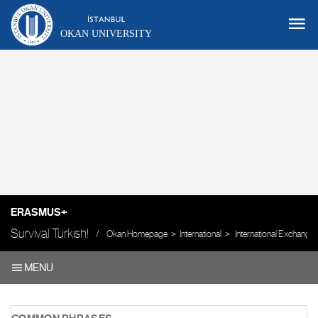
OKAN UNIVERSITY
ERASMUS+
Survival Turkish!
Okan Homepage
International
International Exchange
MENU