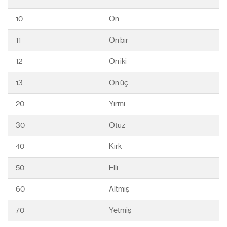
10
On
11
On bir
12
On iki
13
On üç
20
Yirmi
30
Otuz
40
Kırk
50
Elli
60
Altmış
70
Yetmiş