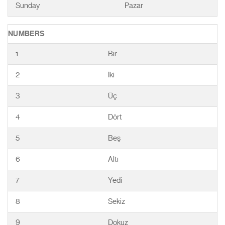
Sunday
Pazar
NUMBERS
1
Bir
2
İki
3
Üç
4
Dört
5
Beş
6
Altı
7
Yedi
8
Sekiz
9
Dokuz