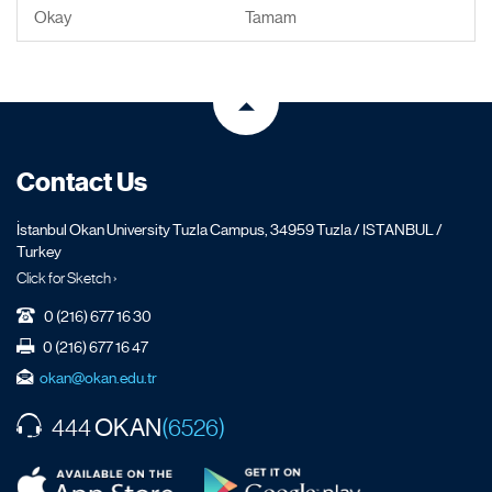
Okay
Tamam
Contact Us
İstanbul Okan University Tuzla Campus, 34959 Tuzla / ISTANBUL /
Turkey
Click for Sketch ›
0 (216) 677 16 30
0 (216) 677 16 47
okan@okan.edu.tr
OKAN
444
(6526)