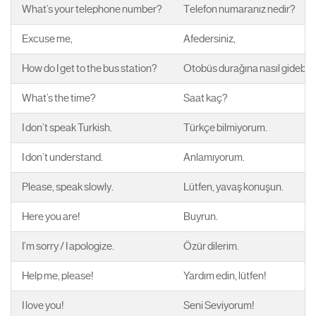
What’s your telephone number?
Telefon numaranız nedir?
Excuse me,
Afedersiniz,
How do I get to the bus station?
Otobüs durağına nasıl gidebili
What’s the time?
Saat kaç?
I don’t speak Turkish.
Türkçe bilmiyorum.
I don’t understand.
Anlamıyorum.
Please, speak slowly.
Lütfen, yavaş konuşun.
Here you are!
Buyrun.
I’m sorry / I apologize.
Özür dilerim.
Help me, please!
Yardım edin, lütfen!
I love you!
Seni Seviyorum!