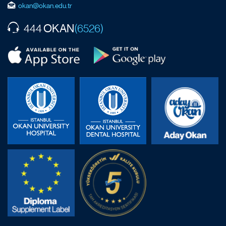
okan@okan.edu.tr
OKAN
444
(6526)