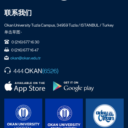
联系我们
Okan University Tuzla Campus, 34959 Tuzla / ISTANBUL / Turkey
单击草图 ›
0 (216) 677 16 30
0 (216) 677 16 47
okan@okan.edu.tr
OKAN
444
(6526)