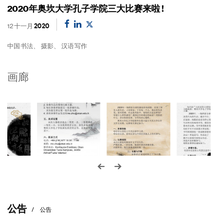
2020年奥坎大学孔子学院三大比赛来啦 !
12 十一月
2020
中国
书法、 摄影、 汉语写
作
画廊
公告
公告