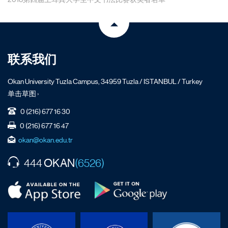
联系我们
Okan University Tuzla Campus, 34959 Tuzla / ISTANBUL / Turkey
单击草图 ›
0 (216) 677 16 30
0 (216) 677 16 47
okan@okan.edu.tr
OKAN
444
(6526)