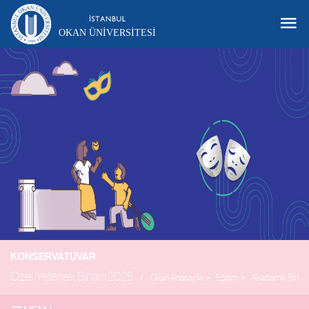
OKAN ÜNIVERSITESI
KONSERVATUVAR
Özel Yetenek Sınavı 2025
Okan Anasayfa
Eğitim
Akademik Biriml