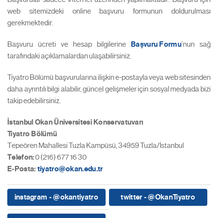
web sitemizdeki online başvuru formunun doldurulması
gerekmektedir.
Başvuru ücreti ve hesap bilgilerine
Başvuru Formu
’nun sağ
tarafındaki açıklamalardan ulaşabilirsiniz.
Tiyatro Bölümü başvurularına ilişkin e-postayla veya web sitesinden
daha ayrıntılı bilgi alabilir, güncel gelişmeler için sosyal medyada bizi
takip edebilirsiniz.
İstanbul Okan Üniversitesi Konservatuvarı
Tiyatro Bölümü
Tepeören Mahallesi Tuzla Kampüsü, 34959 Tuzla/İstanbul
Telefon:
0 (216) 677 16 30
E-Posta:
tiyatro@okan.edu.tr
instagram - @okantiyatro
twitter - @OkanTiyatro