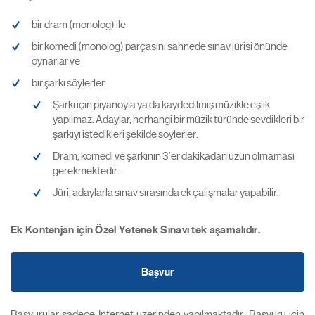
bir dram (monolog) ile
bir komedi (monolog) parçasını sahnede sınav jürisi önünde
oynarlar ve
bir şarkı söylerler.
Şarkı için piyanoyla ya da kaydedilmiş müzikle eşlik
yapılmaz. Adaylar, herhangi bir müzik türünde sevdikleri bir
şarkıyı istedikleri şekilde söylerler.
Dram, komedi ve şarkının 3’er dakikadan uzun olmaması
gerekmektedir.
Jüri, adaylarla sınav sırasında ek çalışmalar yapabilir.
Ek Kontenjan için Özel Yetenek Sınavı tek aşamalıdır.
Başvur
Başvurular sadece Internet üzerinden yapılmaktadır. Başvuru için