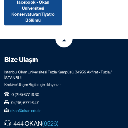
facebook - Okan
Üniversitesi
Konservatuvarı Tiyatro
Bölümü
Bize Ulaşın
İstanbul Okan Üniversitesi Tuzla Kampüsü, 34959 Akfırat - Tuzla /
İSTANBUL
Kroki ve Ulaşım Bilgileri için tıklayınız. ›
0 (216) 677 16 30
0 (216) 677 16 47
okan@okan.edu.tr
OKAN
444
(6526)